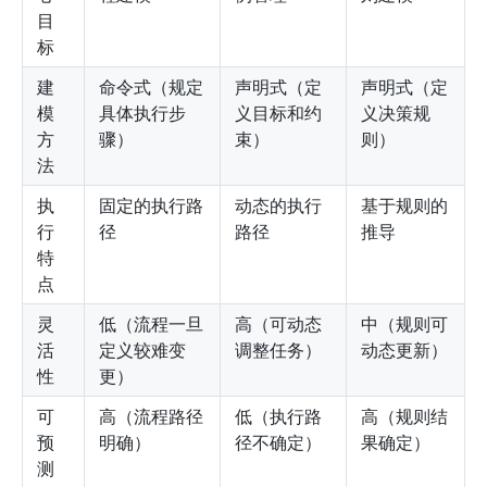
目
标
建
命令式（规定
声明式（定
声明式（定
模
具体执行步
义目标和约
义决策规
方
骤）
束）
则）
法
执
固定的执行路
动态的执行
基于规则的
行
径
路径
推导
特
点
灵
低（流程一旦
高（可动态
中（规则可
活
定义较难变
调整任务）
动态更新）
性
更）
可
高（流程路径
低（执行路
高（规则结
预
明确）
径不确定）
果确定）
测