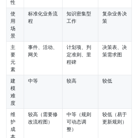
性
使
标准化业务流
知识密集型
复杂业务决
用
程
工作
策
场
景
主
事件、活动、
计划项、判
决策表、决
要
网关
定准则、里
策需求图
元
程碑
素
建
中等
较高
较低
模
难
度
维
较高（需要修
中等（规则
较低（易于
护
改流程图）
可动态调
更新规则）
成
整）
本