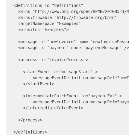
<definitions id="definitions"

  xmlns="http://www.omg.org/spec/BPMN/20100524/MODE
  xmlns:flowable="http://flowable.org/bpmn"

  targetNamespace="Examples"

  xmlns:tns="Examples">

  <message id="newInvoice" name="newInvoiceMessage"
  <message id="payment" name="paymentMessage" />

  <process id="invoiceProcess">

    <startEvent id="messageStart" >

        <messageEventDefinition messageRef="newInvo
    </startEvent>

    ...

    <intermediateCatchEvent id="paymentEvt" >

        <messageEventDefinition messageRef="payment
    </intermediateCatchEvent>

    ...

  </process>
