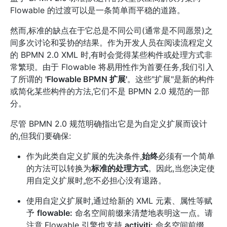
Flowable 的过渡可以是一条简单而平稳的道路。
然而,标准的缺点在于它总是不同公司(通常是不同愿景)之
间多次讨论和妥协的结果。作为开发人员在阅读流程定义
的 BPMN 2.0 XML 时,有时会觉得某些构件或处理方式非
常繁琐。由于 Flowable 将易用性作为首要任务,我们引入
了所谓的
'Flowable BPMN 扩展'
。这些"扩展"是新的构件
或简化某些构件的方法,它们不是 BPMN 2.0 规范的一部
分。
尽管 BPMN 2.0 规范明确指出它是为自定义扩展而设计
的,但我们要确保:
作为此类自定义扩展的先决条件,
始终
必须有一个简单
的方法可以转换为
标准的处理方式
。因此,当您决定使
用自定义扩展时,您不必担心没有退路。
使用自定义扩展时,通过给新的 XML 元素、属性等赋
予
flowable:
命名空间前缀来清楚地表明这一点。请
注意,Flowable 引擎也支持
activiti:
命名空间前缀。