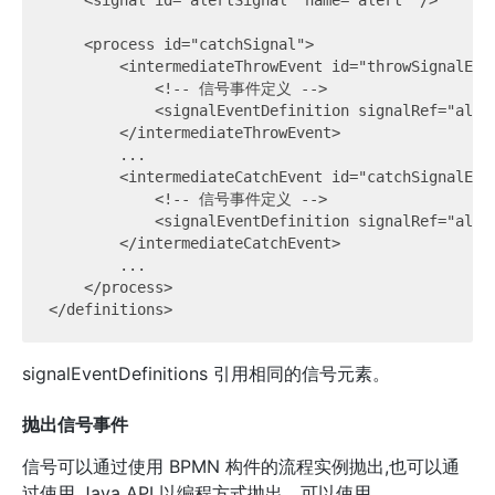
    <signal id="alertSignal" name="alert" />

    <process id="catchSignal">

        <intermediateThrowEvent id="throwSignalEven
            <!-- 信号事件定义 -->

            <signalEventDefinition signalRef="alert
        </intermediateThrowEvent>

        ...

        <intermediateCatchEvent id="catchSignalEven
            <!-- 信号事件定义 -->

            <signalEventDefinition signalRef="alert
        </intermediateCatchEvent>

        ...

    </process>

signalEventDefinitions 引用相同的信号元素。
抛出信号事件
信号可以通过使用 BPMN 构件的流程实例抛出,也可以通
过使用 Java API 以编程方式抛出。可以使用